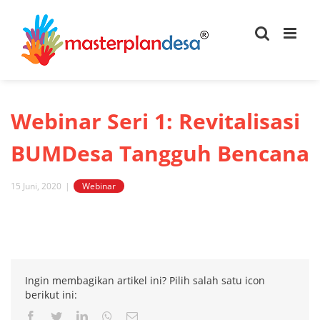
Skip
to
content
Webinar Seri 1: Revitalisasi
BUMDesa Tangguh Bencana
15 Juni, 2020
|
Webinar
View
Larger
Image
Ingin membagikan artikel ini? Pilih salah satu icon
berikut ini:
Facebook
Twitter
LinkedIn
Whatsapp
Email