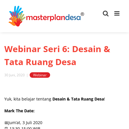
Skip
to
content
Webinar Seri 6: Desain &
Tata Ruang Desa
30 Juni, 2020
|
Webinar
View
Larger
Yuk, kita belajar tentang
Desain & Tata Ruang Desa
!
Image
Mark The Date:
📅Jum’at, 3 Juli 2020
⏰ 13:30-15:00 WIB