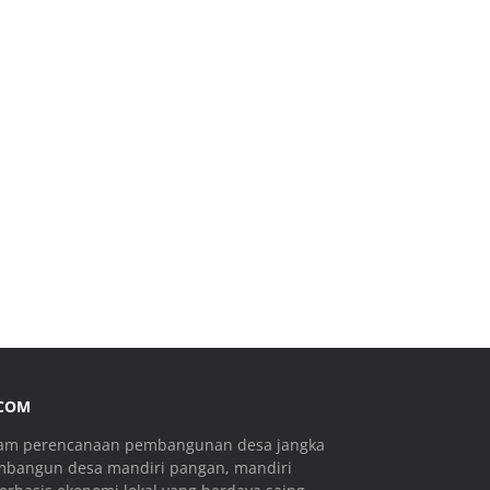
.COM
ram perencanaan pembangunan desa jangka
mbangun desa mandiri pangan, mandiri