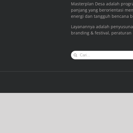
Masterplan Desa adalah prog
panjang yang berorientasi me
energi dan tangguh bencana be
Layanannya adalah penyusuna
branding & festival, peraturan
Search
for: