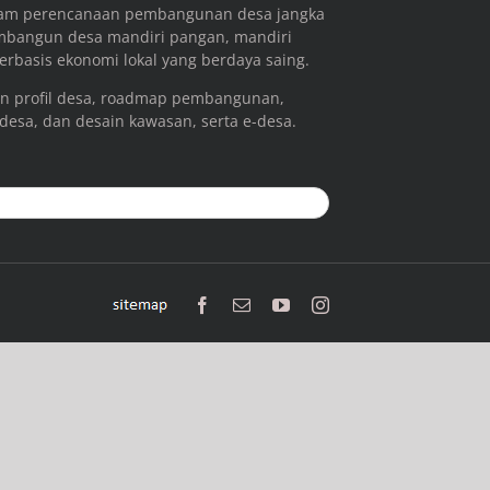
ram perencanaan pembangunan desa jangka
mbangun desa mandiri pangan, mandiri
rbasis ekonomi lokal yang berdaya saing.
n profil desa, roadmap pembangunan,
 desa, dan desain kawasan, serta e-desa.
sitemap
Facebook
Email
YouTube
Instagram