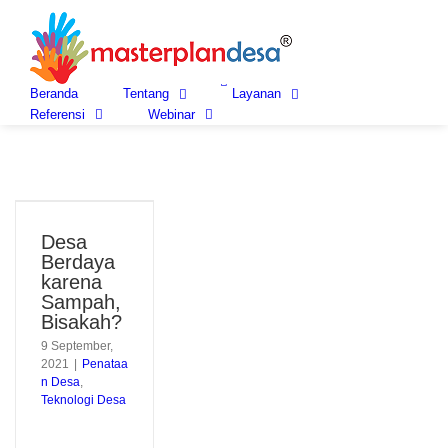
Skip
to
content
Beranda
Tentang
Layanan
Referensi
Webinar
Desa
Berdaya
karena
Sampah,
Bisakah?
9 September,
2021
|
Penataa
n Desa
,
Teknologi Desa