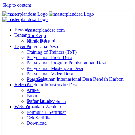
Skip to content
Beranda
masterplandesa.com
Tentang
Tim Kerja
Hubungi Kami
Klinik Desa
Layanan
Pengusaha Desa
Training of Trainers (ToT)
Penyusunan Profil Desa
Penyusunan Program Pembangunan Desa
Penyusunan Masterplan Desa
Penyusunan Video Desa
Pusat Pelatihan Internasional Desa Rendah Karbon
Regulasi
Referensi
Panduan Infrastruktur Desa
Artikel
Buku
Daftar Istilah
Pendaftaran Webinar
Webinar
Masukan Webinar
Formulir E Sertifikat
Cek Sertifikat
Download