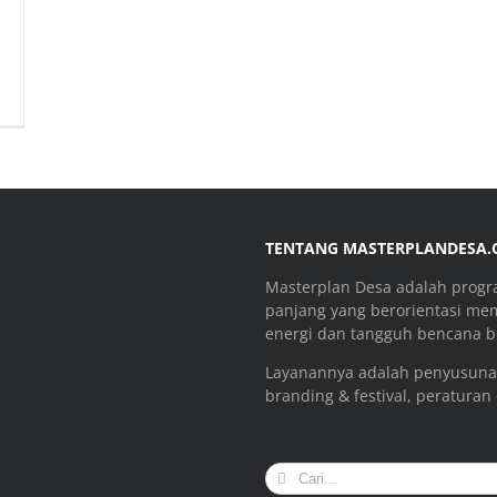
TENTANG MASTERPLANDESA
Masterplan Desa adalah prog
panjang yang berorientasi me
energi dan tangguh bencana be
Layanannya adalah penyusuna
branding & festival, peraturan
Search
for: