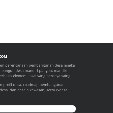
.COM
ram perencanaan pembangunan desa jangka
mbangun desa mandiri pangan, mandiri
rbasis ekonomi lokal yang berdaya saing.
n profil desa, roadmap pembangunan,
 desa, dan desain kawasan, serta e-desa.