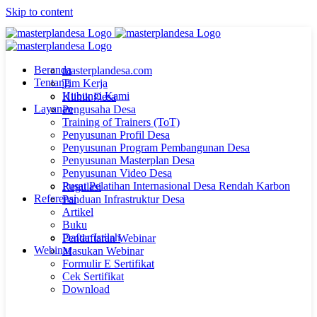
Skip to content
Beranda
masterplandesa.com
Tentang
Tim Kerja
Hubungi Kami
Klinik Desa
Layanan
Pengusaha Desa
Training of Trainers (ToT)
Penyusunan Profil Desa
Penyusunan Program Pembangunan Desa
Penyusunan Masterplan Desa
Penyusunan Video Desa
Pusat Pelatihan Internasional Desa Rendah Karbon
Regulasi
Referensi
Panduan Infrastruktur Desa
Artikel
Buku
Daftar Istilah
Pendaftaran Webinar
Webinar
Masukan Webinar
Formulir E Sertifikat
Cek Sertifikat
Download