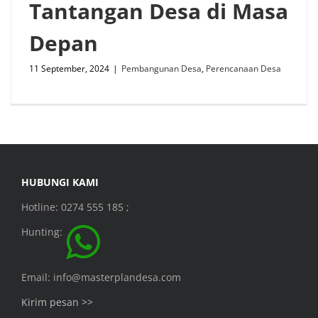
Tantangan Desa di Masa
Depan
11 September, 2024
|
Pembangunan Desa
,
Perencanaan Desa
HUBUNGI KAMI
Hotline: 0274 555 185 ;
Hunting:
Email: info@masterplandesa.com
Kirim pesan >>