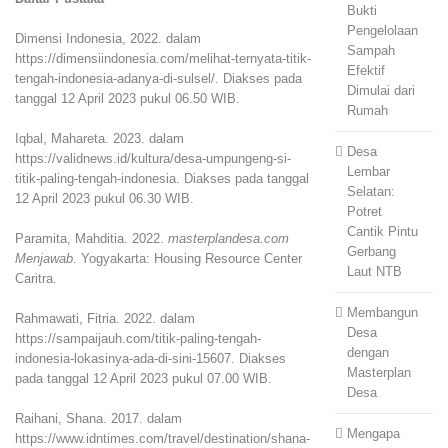
Bukti
Pengelolaan
Dimensi Indonesia, 2022. dalam
Sampah
https://dimensiindonesia.com/melihat-ternyata-titik-
Efektif
tengah-indonesia-adanya-di-sulsel/
. Diakses pada
Dimulai dari
tanggal 12 April 2023 pukul 06.50 WIB.
Rumah
Iqbal, Mahareta. 2023. dalam
Desa
https://validnews.id/kultura/desa-umpungeng-si-
Lembar
titik-paling-tengah-indonesia
. Diakses pada tanggal
Selatan:
12 April 2023 pukul 06.30 WIB.
Potret
Cantik Pintu
Paramita, Mahditia. 2022.
masterplandesa.com
Gerbang
Menjawab
. Yogyakarta: Housing Resource Center
Laut NTB
Caritra.
Membangun
Rahmawati, Fitria. 2022. dalam
Desa
https://sampaijauh.com/titik-paling-tengah-
dengan
indonesia-lokasinya-ada-di-sini-15607
. Diakses
Masterplan
pada tanggal 12 April 2023 pukul 07.00 WIB.
Desa
Raihani, Shana. 2017. dalam
Mengapa
https://www.idntimes.com/travel/destination/shana-