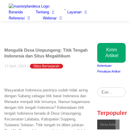
Skip
to
Beranda
Tentang
Layanan
content
Referensi
Webinar
Kirim
Mengulik Desa Umpungeng: Titik Tengah
Artikel
Indonesia dan Situs Megalitikum
Ketentuan
17 April, 2023
|
Situs Bersejarah
Penulisan Artikel
Search
Masyarakat Indonesia pastinya sudah tidak asing
for:
dengan Sabang sebagai titik barat Indonesia dan
Merauke menjadi titik timurnya. Namun bagaimana
dengan titik tengah Indonesia? Keberadaan titik
Terpopuler
tengah Indonesia berada di Desa Umpungeng,
Kecamatan Lalabata, Kabupaten Soppeng,
Budaya
Desa Adat
Sulawesi Selatan. Titik tengah ini diberi julukan
,