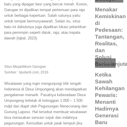
batu yang dipagari besi yang bercat merah. Konon,
Menakar
Garugae ini dijadikan tempat pertemuan para raja
Kemiskinan
untuk berbagai keperluan. Salah satunya yaitu
untuk tempat bermusyawarah. Selain itu, situs
di
batu ini dahulunya juga dijadikan lokasi pelantikan
Pedesaan:
para pemimpin seperti datuk, raja, atau kepala
Tantangan,
daerah (Iqbal, 2023).
Realitas,
dan
Solusi
Berkelanjut
Pertanian
Situs Megalitikum Garugae
Sumber : liputan6.com, 2016
Ketika
Sawah
Wisatawan yang ingin mengunjungi titik tengah
Kehilangan
Indonesia di Desa Umpungeng akan mendapatkan
Pewaris:
pengalaman menarik. Pasalnya keberadaan Desa
Umpungeng terletak di ketinggian 1.000 – 1.500
Menanti
mdpl dan diapit oleh Pegunungan Neneconang dan
Hadirnya
Gunung Laposo. Hal tersebut membuat wisatawan
Generasi
bisa merasakan sensasi sejuk dan indahnya
Baru
pegunungan. Kemudian untuk jarak tempuh jika