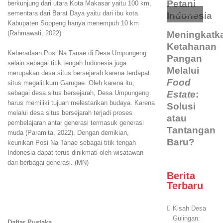
Petani
berkunjung dari utara Kota Makasar yaitu 100 km,
sementara dari Barat Daya yaitu dari ibu kota
Indonesia
Pertanian
Kabupaten Soppeng hanya menempuh 10 km
Meningkatk
(Rahmawati, 2022).
Ketahanan
Keberadaan Posi Na Tanae di Desa Umpungeng
Pangan
selain sebagai titik tengah Indonesia juga
Melalui
merupakan desa situs bersejarah karena terdapat
Food
situs megalitikum Garugae. Oleh karena itu,
Estate
:
sebagai desa situs bersejarah, Desa Umpungeng
harus memiliki tujuan melestarikan budaya. Karena
Solusi
melalui desa situs bersejarah terjadi proses
atau
pembelajaran antar generasi termasuk generasi
Tantangan
muda (Paramita, 2022). Dengan demikian,
Baru?
keunikan Posi Na Tanae sebagai titik tengah
Indonesia dapat terus dinikmati oleh wisatawan
dari berbagai generasi. (MN)
Berita
Terbaru
Kisah Desa
Gulingan:
Daftar Pustaka