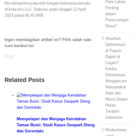
Peta Lahan
fitri-raihani/ternyata-titik-tengah-indonesia-berada-
Penting
di-kota-ini-c1c2
. Diakses pada tanggal 12 April
dalam
2023 pukul 06.45 WIB.
Perencanaan
Desa?
Akankah
Ingin membagikan artikel ini? Pilih salah satu
Deforestasi
icon berikut ini:
di Papua
Facebook
Twitter
LinkedIn
Whatsapp
Email
Dapat di
Cegah?
Ketika
Deforestasi
Related Posts
Mengancam
Masyarakat
Adat dan
Masa Depan
Hutan
Terakhir
Indonesia
Mempelajari dan Menjaga Keindahan
Taman Bumi: Studi Kasus Geopark Dieng
Modernisasi
dan Gorontalo
yang