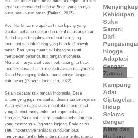
Posi Na Tanae oleh masyarakat setempat. Julukan
Menyingka
tersebut berasal dari bahasa Bugis yang artinya
pusar atau pusat tanah (Raihani, 2017).
Kehidupan
Suku
Posi Na Tanae merupakan tanah lapang yang
Samin:
dibatasi bebatuan besar dan membentuk lingkaran.
Dari
Pada bagian tengahnya terdapat batu yang
Pengasinga
menutupi sebuah lubang yang berada di bawah
tanah. Batu yang menutupi lubang tersebut
hingga
merupakan penanda titik tengah Indonesia.
Adaptasi
Menurut masyarakat setempat, lubang itu tidak
dengan
memiliki dasar. Hal ini menjadi alasan masyarakat
Zaman
Desa Adat
Desa Umpungeng dahulu menutupinya dengan
batu besar (Dimensi Indonesia, 2022).
Kampung
Adat
Selain sebagai titik tengah Indonesia, Desa
Ciptagelar:
Umpungeng juga merupakan desa situs bersejarah.
Pasalnya terdapat situs megalitikum bersejarah
Hidup
yang disebut masyarakat setempat sebagai
Selaras
Garugae. Situs batu ini merupakan bebatuan rata
dengan
yang membentuk lingkaran lonjong. Pada salah
Alam dan
satu lingkarannya terdapat gundukan batu
Pembangunan
Budaya
Desa
menyerupai tahta, lalu di tengahnya terdapat satu